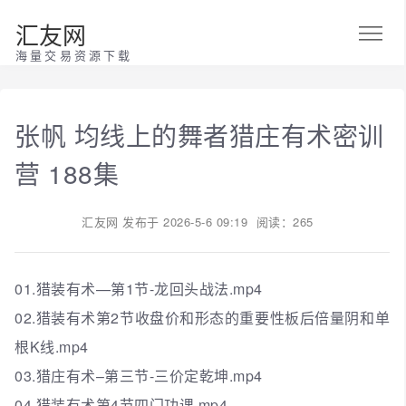
汇友网
海量交易资源下载
张帆 均线上的舞者猎庄有术密训
营 188集
汇友网
发布于
2026-5-6 09:19
阅读：265
01.猎装有术—第1节-龙回头战法.mp4
02.猎装有术第2节收盘价和形态的重要性板后倍量阴和单
根K线.mp4
03.猎庄有术–第三节-三价定乾坤.mp4
04.猎装有术第4节四门功课.mp4