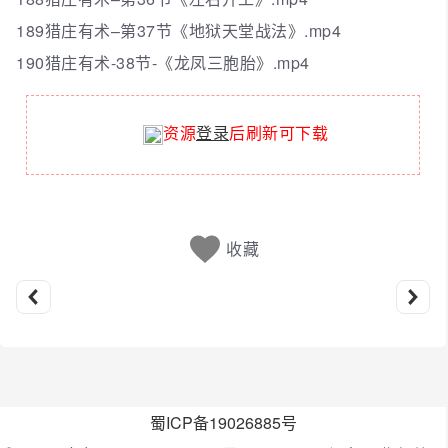
189猎庄有术–第37节《地狱天堂战法》.mp4
190猎庄有术-38节-《龙凤三胞胎》.mp4
资源
登录
后刷新可下载
收藏
蜀ICP备19026885号