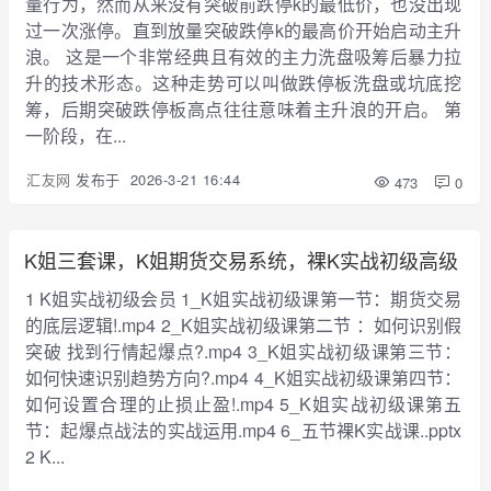
量行为，然而从来没有突破前跌停k的最低价，也没出现
过一次涨停。直到放量突破跌停k的最高价开始启动主升
浪。 这是一个非常经典且有效的主力洗盘吸筹后暴力拉
升的技术形态。这种走势可以叫做跌停板洗盘或坑底挖
筹，后期突破跌停板高点往往意味着主升浪的开启。 第
一阶段，在...
汇友网
发布于
2026-3-21 16:44
473
0
K姐三套课，K姐期货交易系统，裸K实战初级高级
1 K姐实战初级会员 1_K姐实战初级课第一节：期货交易
的底层逻辑!.mp4 2_K姐实战初级课第二节 ：如何识别假
突破 找到行情起爆点?.mp4 3_K姐实战初级课第三节：
如何快速识别趋势方向?.mp4 4_K姐实战初级课第四节：
如何设置合理的止损止盈!.mp4 5_K姐实战初级课第五
节：起爆点战法的实战运用.mp4 6_五节裸K实战课..pptx
2 K...