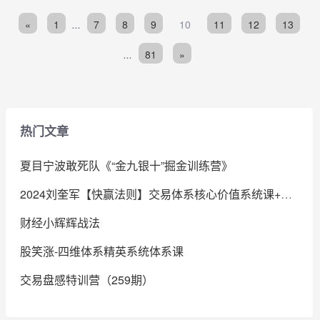
«
1
...
7
8
9
10
11
12
13
...
81
»
热门文章
夏目宁波敢死队《“金九银十”掘金训练营》
2024刘奎军【快赢法则】交易体系核心价值系统课+小班课+日报+资料+指标
财经小辉辉战法
股笑涨-四维体系精英系统体系课
交易盘感特训营（259期）