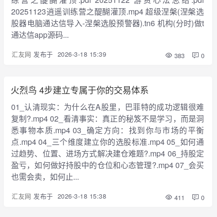
20251123逍遥训练营之醍醐灌顶.mp4 超级涅槃(涅槃选
股器电脑通达信导入-涅槃选股预警器).tn6 机构(分时)做t
通达信app源码...
汇友网
发布于
2026-3-18 15:39
383
0
火烈鸟 4步建立专属于你的交易体系
01_认清现实：为什么在A股里，巴菲特的成功逻辑很难
复制?.mp4 02_看清事实：真正的秘笈不是学习，而是洞
悉事物本质.mp4 03_确定方向：找到你与市场的平衡
点.mp4 04_三个维度建立你的选股标准.mp4 05_如何通
过趋势、位置、进场方式解决建仓难题?.mp4 06_持股定
盈亏，如何做好持股中的仓位和心态管理?.mp4 07_会买
也需会卖，如何止...
汇友网
发布于
2026-3-18 15:38
411
0