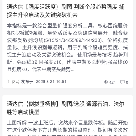
通达信〖强度活跃度〗副图 判断个股趋势强度 捕
捉主升浪启动及关键突破机会
本指标是一款综合型量价强度分析工具，核心围绕股价
相对均线的强弱、量价活跃度及突破信号展开，融合斐
波那契数列均线(5/13/21/34/55/89/144/233)、价格强度
量化、主升浪识别等逻辑，用于判断个股趋势强度、捕
捉主升浪启动及关键突破机会。 使用场景与技巧 趋势判
断：强弱线≥2 且强度≥10，代表中期多头趋势;强弱线≤0
且强度≤0，代表中期空头趋势...
汇友网
发布于
2026-3-21 16:51
424
0
通达信【倒拔垂杨柳】副图/选股 通源石油、法尔
胜等启动模型
上图拆解 一波上涨后，突然来个巨量跌停板。随后开始
在这个跌停板下方开启长期的横盘整理。期间有多次放